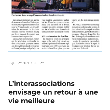
Publié
Catégories
16 juillet 2021
Juillet
le
L’interassociations
envisage un retour à une
vie meilleure