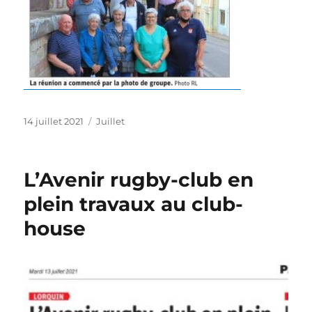
Publié
Catégories
14 juillet 2021
Juillet
le
L’Avenir rugby-club en
plein travaux au club-
house