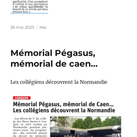
Publié
Catégories
26 mai 2023
Mai
le
Mémorial Pégasus,
mémorial de caen…
Les collégiens découvrent la Normandie