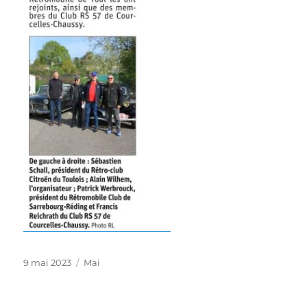
Publié
Catégories
9 mai 2023
Mai
le