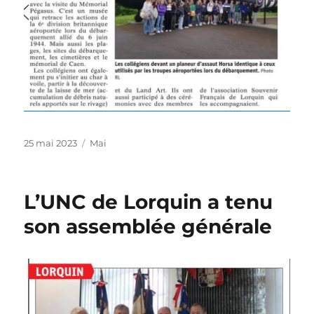
Publié
Catégories
25 mai 2023
Mai
le
L’UNC de Lorquin a tenu
son assemblée générale