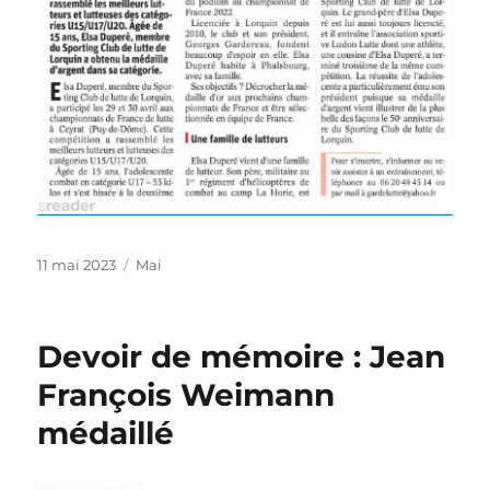
Publié
Catégories
11 mai 2023
Mai
le
Devoir de mémoire : Jean
François Weimann
médaillé