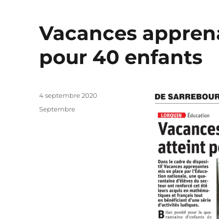
Vacances apprenan
pour 40 enfants
Publié
4 septembre 2020
le
Catégories
Septembre