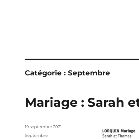
Catégorie :
Septembre
Mariage : Sarah 
Publié
19 septembre 2021
le
Catégories
Septembre