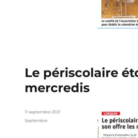
Le périscolaire ét
mercredis
Publié
11 septembre 2021
le
Catégories
Septembre