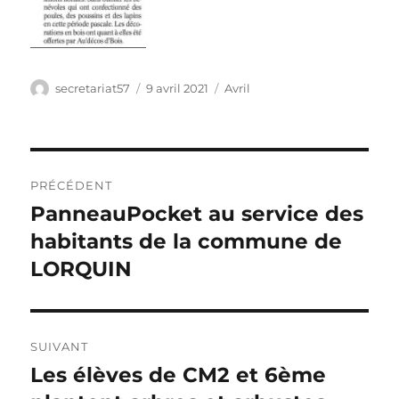
Auteur
Publié
Catégories
secretariat57
9 avril 2021
Avril
le
Navigation
PRÉCÉDENT
de
PanneauPocket au service des
Publication
précédente :
habitants de la commune de
l’article
LORQUIN
SUIVANT
Les élèves de CM2 et 6ème
Publication
suivante :