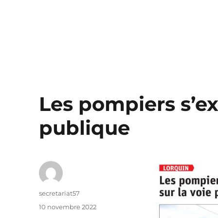
Les pompiers s’ex
publique
Auteur
secretariat57
Publié
10 novembre 2022
le