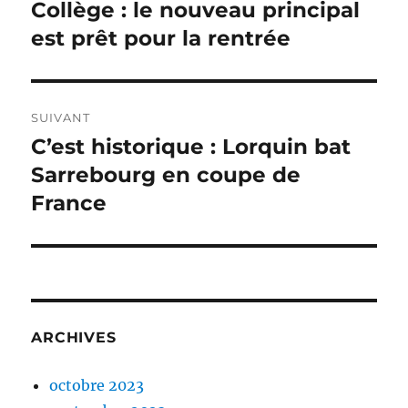
de
Collège : le nouveau principal
Publication
précédente :
est prêt pour la rentrée
l’article
SUIVANT
C’est historique : Lorquin bat
Publication
suivante :
Sarrebourg en coupe de
France
ARCHIVES
octobre 2023